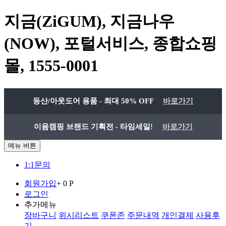
지금(ZiGUM), 지금나우
(NOW), 포털서비스, 종합쇼핑
몰, 1555-0001
등산/아웃도어 용품 - 최대 50% OFF
바로가기
이윰캠핑 브랜드 기획전 - 타임세일!
바로가기
메뉴 버튼
1:1문의
회원가입
+ 0 P
로그인
추가메뉴
장바구니
위시리스트
쿠폰존
주문내역
개인결제
사용후
기