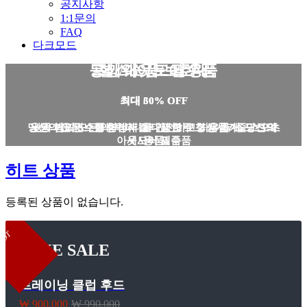
공지사항
1:1문의
FAQ
다크모드
등산/아웃도어 용품
프리웨이트 필수품
헬스소품/보호대
최대 50% OFF
최대 30% OFF
최대 60% OFF
당신의 운동 수행능력과 스타일 모두 향상시켜줄 스포츠
운동 퍼포먼스를 향상시킬 다양한 보조 용품, 스포츠 악
낮과 밤의 모든 액티비티를 안전하고 자유롭게, 당신의
아웃도어 필수품
세사리 제품
용품
히트
상품
등록된 상품이 없습니다.
HOT
TIME SALE
트레이닝 클럽 후드
₩ 900,000
₩ 990,000