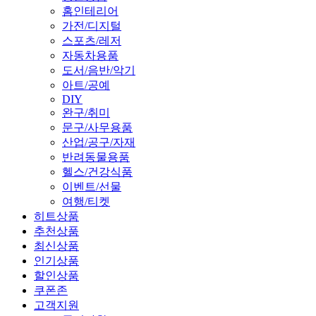
홈인테리어
가전/디지털
스포츠/레저
자동차용품
도서/음반/악기
아트/공예
DIY
완구/취미
문구/사무용품
산업/공구/자재
반려동물용품
헬스/건강식품
이벤트/선물
여행/티켓
히트상품
추천상품
최신상품
인기상품
할인상품
쿠폰존
고객지원