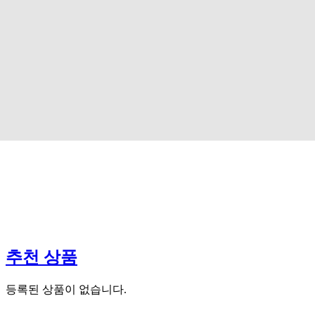
나이키코리아 레볼루션 1004
아디다스 남성용 런닝화
(RC0027-104)
화이트 HU9495
즉시할인 35% HOT SALE
즉시할인 25% HOT SALE
추천
상품
등록된 상품이 없습니다.