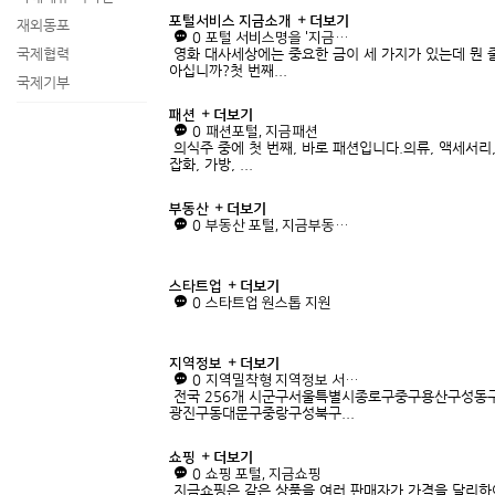
더보기
포털서비스 지금소개
재외동포
0
포털 서비스명을 '지금…
국제협력
영화 대사세상에는 중요한 금이 세 가지가 있는데 뭔 
아십니까?첫 번째...
국제기부
더보기
패션
0
패션포털, 지금패션
의식주 중에 첫 번째, 바로 패션입니다.의류, 액세서리
잡화, 가방, ...
더보기
부동산
0
부동산 포털, 지금부동…
더보기
스타트업
0
스타트업 원스톱 지원
더보기
지역정보
0
지역밀착형 지역정보 서…
전국 256개 시군구서울특별시종로구중구용산구성동
광진구동대문구중랑구성북구...
더보기
쇼핑
0
쇼핑 포털, 지금쇼핑
지금쇼핑은 같은 상품을 여러 판매자가 가격을 달리하