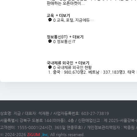
판매하는 오픈마켓이...
더보기
교육
0
교육, 포털, 지금에듀…
더보기
정보통신(IT)
0
정보통신 IT
더보기
국내체류 외국인
0
국내체류 외국인 현황
1. 중국 : 980,670명2. 베트남 : 337,183명3. 태국 :.
상호명: 지금 / 대표자: 석재환 / 사업자등록번호: 603-27-73819
서울특별시 강북구 도봉로 144(미아동), 4층 / 신판매업신고 : 제 2025-서울강북-
고객센터: 1555-0001(24시간, 365일 연중무휴) / 개인정보관리책임자 : 박종원 / 이
ⓒ 2024-2026
ZiGUM
,Inc.
All rights reserved.