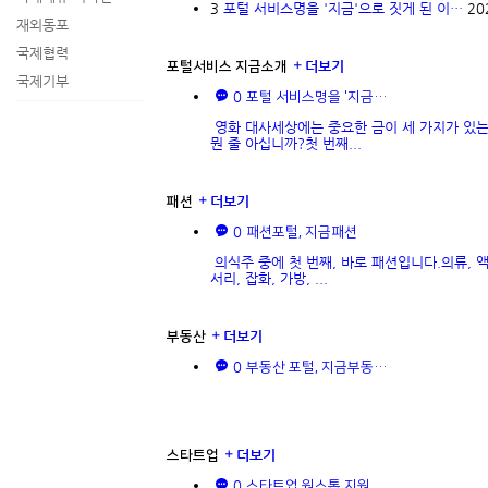
3
포털 서비스명을 '지금'으로 짓게 된 이…
20
재외동포
국제협력
더보기
포털서비스 지금소개
국제기부
0
포털 서비스명을 '지금…
영화 대사세상에는 중요한 금이 세 가지가 있
뭔 줄 아십니까?첫 번째...
더보기
패션
0
패션포털, 지금패션
의식주 중에 첫 번째, 바로 패션입니다.의류, 
서리, 잡화, 가방, ...
더보기
부동산
0
부동산 포털, 지금부동…
더보기
스타트업
0
스타트업 원스톱 지원