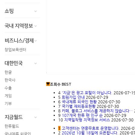
쇼핑
국내 지역정보
비즈니스/경제
창업보육센터
대한민국
한글
한국사
조회수 BEST
수출
4
'지금'은 광고 포털이 아닙니다.
2026-07-1
게임
5
회원가입 안내
2026-07-29
6
국내체류 외국인 현황
2026-07-30
기부
7
국가별 재외동포현황
2026-07-30
8
카페, 블로그 서비스를 제공하지 않습니다…
9
107개국 한류 팬 인구 순
2026-07-29
지금월드
10
지역밀착형 지역정보 서비스
2026-07-30
한류월드
1
고객센터는 연중무휴로 운영합니다.
2026-0
2
2026년 10월 18일에 오픈합니다.
2026-0
국내체류 외국인