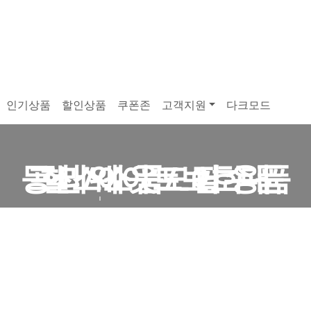
인기상품
할인상품
쿠폰존
고객지원
다크모드
등산/아웃도어 용품
프리웨이트 필수품
헬스소품/보호대
최대 50% OFF
최대 30% OFF
최대 60% OFF
과 밤의 모든 액티비티를 안전하고 자유롭게, 당신의 아웃도어 필
운동 퍼포먼스를 향상시킬 다양한 보조 용품, 스포츠 악세사리 제
당신의 운동 수행능력과 스타일 모두 향상시켜줄 스포츠 용품