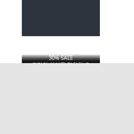
MTB 자전거
라이딩 필수품
20% SALE
30% SALE
고단의 기어를 장착한 오
취향에 따라 구매하세요!
프로드 자전거