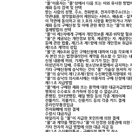
"몰"이용자는 "몰"상에서 다음 또는 이와 유사한 방법
재화 등의 검색 및 선택
받는 사람의 성명, 주소, 전화번호, 전자우편주소(또는
약관내용, 청약철회권이 제한되는 서비스, 배송료ㆍ설
이 약관에 동의하고 위 3.호의 사항을 확인하거나 거부하
재화 등의 구매신청 및 이에 관한 확인 또는 “몰”의 확
결제방법의 선택
"몰"이 제3자에게 구매자 개인정보를 제공·위탁할 필요
"몰"은 제공되는 개인정보 항목, 제공받는 자, 제공받
등에 관한 법률」 제25조 제1항에 의한 개인정보 취급
제10조 계약의 성립
"몰"은 제9조와 같은 구매신청에 대하여 다음 각호에
자 본인 또는 법정대리인이 계약을 취소할 수 있다는 
신청 내용에 허위, 기재누락, 오기가 있는 경우
미성년자가 담배, 주류등 청소년보호법에서 금지하는 
기타 구매신청에 승낙하는 것이 "몰" 기술상 현저히 
"몰"의 승낙이 제12조제1항의 수신확인통지형태로 이
"몰"의 승낙의 의사표시에는 이용자의 구매 신청에 대한
제11조 지급방법
"몰"에서 구매한 재화 또는 용역에 대한 대금지급방법은
명목의 수수료도 추가하여 징수할 수 없습니다.
폰뱅킹, 인터넷뱅킹, 메일 뱅킹 등의 각종 계좌이체
선불카드, 직불카드, 신용카드 등의 각종 카드 결제
온라인무통장입금
전자화폐에 의한 결제
수령시 대금지급
마일리지 등 "몰"이 지급한 포인트에 의한 결제
"몰"과 계약을 맺었거나 "몰"이 인정한 상품권에 의한
기타 전자적 지급 방법에 의한 대금 지급 등
제12조 수신확인통지ㆍ구매신청 변경 및 취소