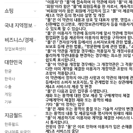
"이용자"란 "몰"에 접속하여 이 약관에 따라 "몰"이 
'회원'이라 함은 “몰”에 회원등록을 한 자로서, 계속적
쇼핑
'비회원'이라 함은 회원에 가입하지 않고 "몰"이 제공
제3조 약관 등의 명시와 설명 및 개정
"몰"은 이 약관의 내용과 상호 및 대표자 성명, 영업
신판매업 신고번호, 개인정보관리책임자 등을 이용자가 
국내 지역정보
수 있도록 할 수 있습니다.
"몰"은 이용자가 약관에 동의하기에 앞서 약관에 정하
팝업화면 등을 제공하여 이용자의 확인을 구하여야 합
비즈니스/경제
"몰"은 「전자상거래 등에서의 소비자보호에 관한 법률」,
보보호 등에 관한 법률」, 「방문판매 등에 관한 법률」,
창업보육센터
"몰"이 약관을 개정할 경우에는 적용일자 및 개정사유
불리하게 약관내용을 변경하는 경우에는 최소한 30일 이
쉽도록 표시합니다.
대한민국
"몰"이 약관을 개정할 경우에는 그 개정약관은 그 적
다만 이미 계약을 체결한 이용자가 개정약관 조항의 적용
한글
조항이 적용됩니다.
이 약관에서 정하지 아니한 사항과 이 약관의 해석에 
한국사
등에서의 소비자 보호지침」 및 관계법령 또는 상관례에
수출
제4조 서비스의 제공 및 변경
"몰"은 다음과 같은 업무를 수행합니다.
게임
재화 또는 용역에 대한 정보 제공 및 구매계약의 체결
구매계약이 체결된 재화 또는 용역의 배송
기부
기타 "몰"이 정하는 업무
"몰"은 재화 또는 용역의 품절 또는 기술적 사양의 변
또는 용역의 내용 및 제공일자를 명시하여 현재의 재화
지금월드
"몰"이 제공하기로 이용자와 계약을 체결한 서비스의 
시 통지합니다.
한류월드
전항의 경우 "몰"은 이로 인하여 이용자가 입은 손해를
제5조 서비스의 중단
국내체류 외국인