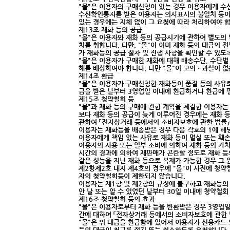
"몰"은 이용자의 구매신청이 있는 경우 이용자에게 수
수신확인통지를 받은 이용자는 의사표시의 불일치 등이 
있는 경우에는 지체 없이 그 요청에 따라 처리하여야 합
제13조 재화 등의 공급
"몰"은 이용자와 재화 등의 공급시기에 관하여 별도의 
치를 취합니다. 다만, "몰"이 이미 재화 등의 대금의 
가 재화등의 공급 절차 및 진행 사항을 확인할 수 있도
"몰"은 이용자가 구매한 재화에 대해 배송수단, 수단별
해를 배상하여야 합니다. 다만 "몰"이 고의ㆍ과실이 
제14조 환급
"몰"은 이용자가 구매신청한 재화등이 품절 등의 사유로
금을 받은 날부터 3영업일 이내에 환급하거나 환급에 
제15조 청약철회 등
"몰"과 재화 등의 구매에 관한 계약을 체결한 이용자는
보다 재화 등의 공급이 늦게 이루어진 경우에는 재화 등
관하여 「전자상거래 등에서의 소비자보호에 관한 법률」
이용자는 재화등을 배송받은 경우 다음 각호의 1에 해당
이용자에게 책임 있는 사유로 재화 등이 멸실 또는 훼손
이용자의 사용 또는 일부 소비에 의하여 재화 등의 가
시간의 경과에 의하여 재판매가 곤란할 정도로 재화 등
같은 성능을 지닌 재화 등으로 복제가 가능한 경우 그 
제2항제2호 내지 제4호의 경우에 "몰"이 사전에 청
자의 청약철회등이 제한되지 않습니다.
이용자는 제1항 및 제2항의 규정에 불구하고 재화등의
안 날 또는 알 수 있었던 날부터 30일 이내에 청약철회
제16조 청약철회 등의 효과
"몰"은 이용자로부터 재화 등을 반환받은 경우 3영업일
간에 대하여 「전자상거래 등에서의 소비자보호에 관한
"몰"은 위 대금을 환급함에 있어서 이용자가 신용카드
등의 대금의 청구를 정지 또는 취소하도록 요청합니다.