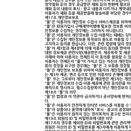
청약철회 등의 경우 공급받은 재화 등의 반환에 필요한
재화 등의 내용이 표시ㆍ광고 내용과 다르거나 계약내용
이용자가 재화 등을 제공받을때 발송비를 부담한 경우에
제17조 개인정보보호
"몰"은 이용자의 개인정보 수집시 서비스제공을 위하
"몰"은 회원가입시 구매계약이행에 필요한 정보를 미리
인정보를 수집하는 경우에는 그러하지 아니합니다.
"몰"은 이용자의 개인정보를 수집·이용하는 때에는 당
"몰"은 수집된 개인정보를 목적외의 용도로 이용할 수
고지하고 동의를 받습니다. 다만, 관련 법령에 달리 정
"몰"이 제3항과 제4항에 의해 이용자의 동의를 받아야
대한 정보제공 관련사항(제공받은자, 제공목적 및 제공할
지해야 하며 이용자는 언제든지 이 동의를 철회할 수 
이용자는 언제든지 "몰"이 가지고 있는 자신의 개인정보
류의 정정을 요구한 경우에는 "몰"은 그 오류를 정정
"몰"은 개인정보 보호를 위하여 이용자의 개인정보를 취
는 제3자 제공, 변조 등으로 인한 이용자의 손해에 대
"몰" 또는 그로부터 개인정보를 제공받은 제3자는 개
"몰"은 개인정보의 수집·이용·제공에 관한 동의란을 
체적으로 명시하고, 필수수집항목이 아닌 개인정보의 수
제18조 "몰"의 의무
"몰"은 법령과 이 약관이 금지하거나 공서양속에 반하
다.
"몰"은 이용자가 안전하게 인터넷 서비스를 이용할 수
"몰"이 상품이나 용역에 대하여 「표시ㆍ광고의 공정화
"몰"은 이용자가 원하지 않는 영리목적의 광고성 전자
제19조 회원의 ID 및 비밀번호에 대한 의무
제17조의 경우를 제외한 ID와 비밀번호에 관한 관리
회원은 자신의 ID 및 비밀번호를 제3자에게 이용하게 