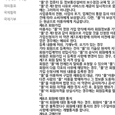
"몰"은 컴퓨터 등 정보통신설비의 보수점검·교체 및 고
재외동포
"몰"은 제1항의 사유로 서비스의 제공이 일시적으로 중
에는 그러하지 아니합니다.
국제협력
사업종목의 전환, 사업의 포기, 업체간의 통합 등의 이
건에 따라 소비자에게 보상합니다. 다만, "몰"이 보
국제기부
는 현금으로 이용자에게 지급합니다.
제6조 회원가입
이용자는 "몰"이 정한 가입 양식에 따라 회원정보를 
"몰"은 제1항과 같이 회원으로 가입할 것을 신청한 이
가입신청자가 이 약관 제7조제3항에 의하여 이전에 회
얻은 경우에는 예외로 한다.
등록 내용에 허위, 기재누락, 오기가 있는 경우
기타 회원으로 등록하는 것이 "몰"의 기술상 현저히 
회원가입계약의 성립시기는 "몰"의 승낙이 회원에게 도
회원은 회원가입 시 등록한 사항에 변경이 있는 경우, 
제7조 회원 탈퇴 및 자격 상실 등
회원은 "몰"에 언제든지 탈퇴를 요청할 수 있으며 "몰
회원이 다음 각호의 사유에 해당하는 경우, "몰"은 회
가입 신청시에 허위 내용을 등록한 경우
"몰"을 이용하여 구입한 재화등의 대금, 기타 "몰"이
다른 사람의 "몰" 이용을 방해하거나 그 정보를 도용
"몰"을 이용하여 법령 또는 이 약관이 금지하거나 공
"몰"이 회원 자격을 제한·정지 시킨 후, 동일한 행위
"몰"이 회원자격을 상실시키는 경우에는 회원등록을 말
다.
제8조 회원에 대한 통지
"몰"이 회원에 대한 통지를 하는 경우, 회원이 "몰"과
"몰"은 불특정다수 회원에 대한 통지의 경우 1주일이상
사항에 대하여는 개별통지를 합니다.
제9조 구매신청