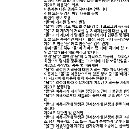
회원이 자신의 ID 및 비밀번호를 도난당하거나 제3자가
제20조 이용자의 의무
이용자는 다음 행위를 하여서는 안됩니다.
신청 또는 변경시 허위 내용의 등록
타인의 정보 도용
"몰"에 게시된 정보의 변경
"몰"이 정한 정보 이외의 정보(컴퓨터 프로그램 등) 등
"몰" 기타 제3자의 저작권 등 지적재산권에 대한 침해
"몰" 기타 제3자의 명예를 손상시키거나 업무를 방해
외설 또는 폭력적인 메시지, 화상, 음성, 기타 공서양
제21조 연결"몰"과 피연결"몰" 간의 관계
상위 "몰"과 하위 "몰"이 하이퍼 링크(예: 하이퍼 링
연결 "몰"(웹사이트)이라고 합니다.
연결"몰"은 피연결"몰"이 독자적으로 제공하는 재화등
화면으로 명시한 경우에는 그 거래에 대한 보증책임을 
제22조 저작권의 귀속 및 이용제한
"몰"이 작성한 저작물에 대한 저작권 기타 지적재산권은
이용자는 "몰"을 이용함으로써 얻은 정보 중 "몰"에게
나 제3자에게 이용하게 하여서는 안됩니다.
"몰"은 약정에 따라 이용자에게 귀속된 저작권을 사용
제23조 분쟁해결
"몰"은 이용자가 제기하는 정당한 의견이나 불만을 
"몰"은 이용자로부터 제출되는 불만사항 및 의견은 우
다.
"몰"과 이용자간에 발생한 전자상거래 분쟁과 관련하
습니다.
제24조 재판권 및 준거법
"몰"과 이용자간에 발생한 전자상거래 분쟁에 관한 소
소 당시 이용자의 주소 또는 거소가 분명하지 않거나
"몰"과 이용자간에 제기된 전자상거래 소송에는 한국법